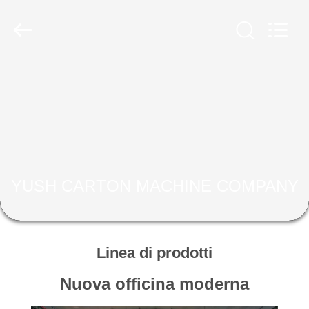
fabbricazione
del
contenitore
di
cartone
fornitore.
Copyright
©
CASA
2020
-
2023
cartonboxmanufacturingmachine.com.
All
PRODOTTI
Rights
Reserved.
CIRCA
NOI
YUSH CARTON MACHINE COMPANY
GIRO
DELLA
Linea di prodotti
FABBRICA
Nuova officina moderna