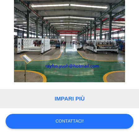
CONTROLLO
DI
QUALITÀ
CONTATTICI
RICHIEDA
UNA
CITAZIONE
IMPARI PIÙ
NOTIZIE
CONTATTACI!