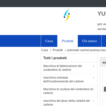
YU
per as
serviz
Casa
Prodotti
Chi siamo
Casa
Prodotti
automatic sachet packing mac
Tutti i prodotti
au
Macchina di fabbricazione del
contenitore di cartone
macchina ondulata
dell'incartonamento del cartone
Macchina di cucitura del contenitore di
cartone
macchina del gluer della cartella del
cartone