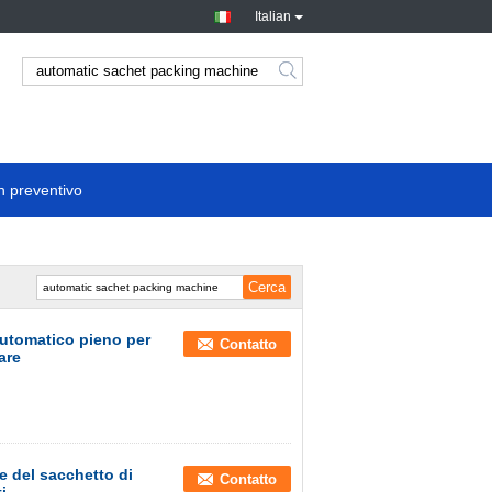
Italian
n preventivo
automatico pieno per
Contatto
are
e del sacchetto di
Contatto