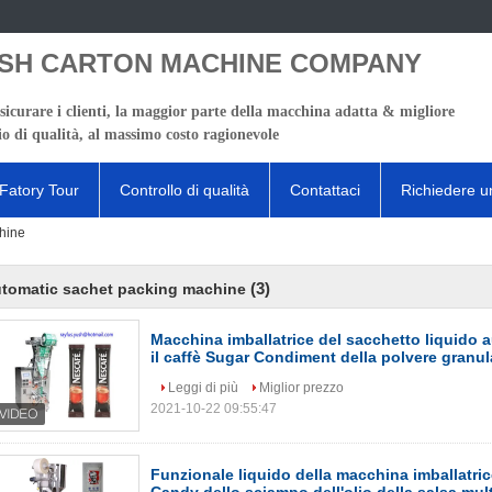
SH CARTON MACHINE COMPANY
sicurare i clienti, la maggior parte della macchina adatta & migliore
io di qualità, al massimo costo ragionevole
Fatory Tour
Controllo di qualità
Contattaci
Richiedere u
hine
(3)
tomatic sachet packing machine
Macchina imballatrice del sacchetto liquido 
il caffè Sugar Condiment della polvere granul
Leggi di più
Miglior prezzo
2021-10-22 09:55:47
Funzionale liquido della macchina imballatric