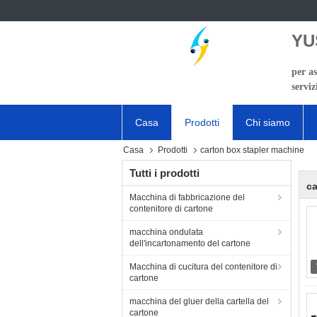
YU
per as
serviz
Casa
Prodotti
Chi siamo
Casa
Prodotti
carton box stapler machine
Tutti i prodotti
ca
Macchina di fabbricazione del
contenitore di cartone
macchina ondulata
dell'incartonamento del cartone
Macchina di cucitura del contenitore di
cartone
macchina del gluer della cartella del
cartone