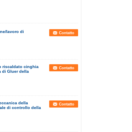
ne/lavoro di
Contatto
o riscaldato cinghia
Contatto
 di Gluer della
meccanica della
Contatto
le di controllo della