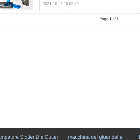
2021-10-21 15:06:50
Page 1 of 1
mpatore Slotter Die Cutter
macchina del gluer della