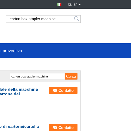
Italian
n preventivo
edale della macchina
Contatto
cartone del
 di cartone/cartella
Contatto