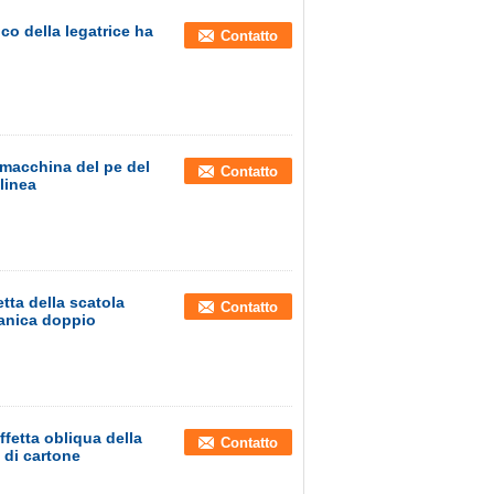
ico della legatrice ha
Contatto
a macchina del pe del
Contatto
linea
ta della scatola
Contatto
canica doppio
ffetta obliqua della
Contatto
 di cartone