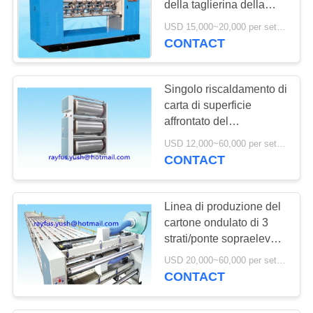
della taglierina della
macchina di
USD 15,000~20,000 per set MOQ:1 insieme
fabbricazione della
CONTACT
scatola elettrico regola
Singolo riscaldamento di
carta di superficie
affrontato del
preriscaldatore della
USD 12,000~60,000 per set MOQ:1 insieme
pianta ondulata multipla
CONTACT
dell'incartonamento
Linea di produzione del
cartone ondulato di 3
strati/ponte sopraelevato
del trasportatore con il
USD 20,000~60,000 per set MOQ:1 insieme
supporto di aspirazione
CONTACT
di vuoto