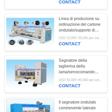
CONTACT
Linea di produzione su
ordinazione del cartone
ondulato/supporto di
rotolo mulino idraulico di
USD 15,000~20,000 per set MOQ:1 insieme
Shaftless
CONTACT
Segnatore della
taglierina della
lama/servocomando
sottili del computer della
USD 50,000~80,000 per set MOQ:1 insieme
macchina fabbricazione
CONTACT
del cartone
Il segnatore ondulato
commovente laterale