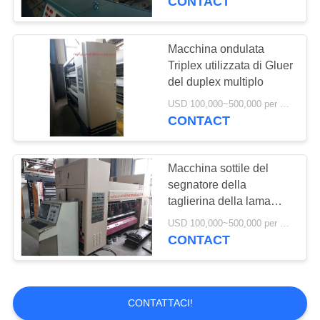
CONTACT
Macchina ondulata
Triplex utilizzata di Gluer
del duplex multiplo
USD 100,000~500,000 per set MOQ:1 insieme
CONTACT
Macchina sottile del
segnatore della
taglierina della lama
della seconda mano del
USD 100,000~500,000 per set MOQ:1 insieme
servocomando del
CONTACT
computer
CONTATTACI!