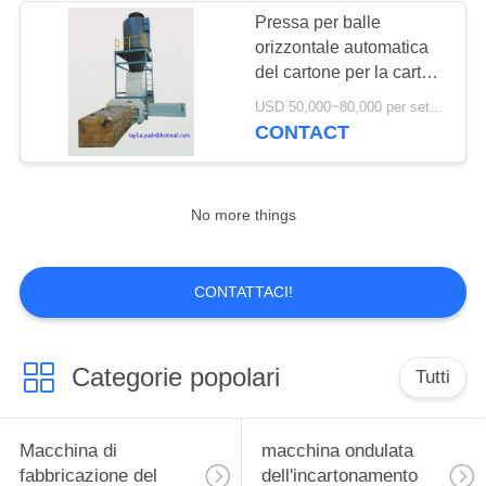
Pressa per balle
orizzontale automatica
del cartone per la carta
ondulata del contenitore
USD 50,000~80,000 per set MOQ:1 insieme
residuo di cartone
CONTACT
No more things
CONTATTACI!
Categorie popolari
Tutti
Macchina di
macchina ondulata
fabbricazione del
dell'incartonamento