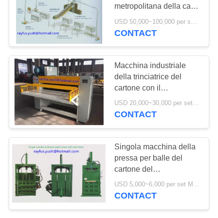
SITO
metropolitana della carta
del sistema della
USD 50,000~100,000 per set MOQ:1 insieme
macchina della pressa
PRIVACY
CONTACT
per balle del cartone
POLICY
della trinciatrice
Macchina industriale
della trinciatrice del
cartone con il
tagliuzzamento dell'alta
USD 20,000~30,000 per set MOQ:1 insieme
efficienza del fan
CONTACT
Singola macchina della
pressa per balle del
cartone del
cilindro/pressa per balle
USD 5,000~6,000 per set MOQ:1 insieme
verticale industriale del
CONTACT
cartone