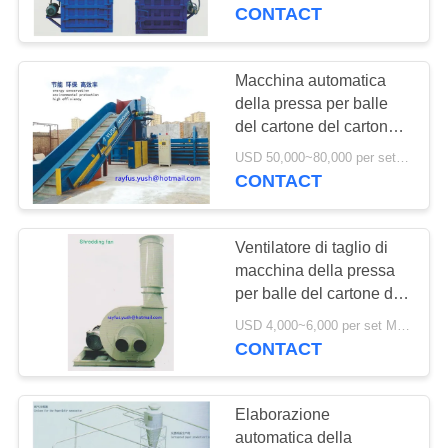
CONTROLLO
Machine mobile
CONTACT
DI
QUALITÀ
Macchina automatica
della pressa per balle
del cartone del cartone
CONTATTICI
residuo/macchina
USD 50,000~80,000 per set MOQ:1 insieme
compattatore del cartone
CONTACT
NOTIZIE
Ventilatore di taglio di
RICHIEDA
macchina della pressa
UNA
per balle del cartone di
industria che tagliuzza il
CITAZIONE
USD 4,000~6,000 per set MOQ:1 insieme
lavoro pulito di risparmi
CONTACT
del fan
MAPPA
Elaborazione
DEL
automatica della