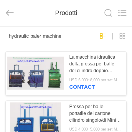
-
2025
YUSH
Prodotti
CARTON
MACHINE
COMPANY.
All
Rights
CASA
Reserved.
hydraulic baler machine
PRODOTTI
La macchina idraulica
della pressa per balle
CIRCA
del cilindro doppio
NOI
elimina per il cartone
USD 6,000~8,000 per set MOQ:1 insieme
ondulato del contenitore
CONTACT
residuo di cartone
GIRO
DELLA
Pressa per balle
portatile del cartone
FABBRICA
cilindro singolo/di Mini
Cardboard Baler
USD 4,000~5,000 per set MOQ:1 insieme