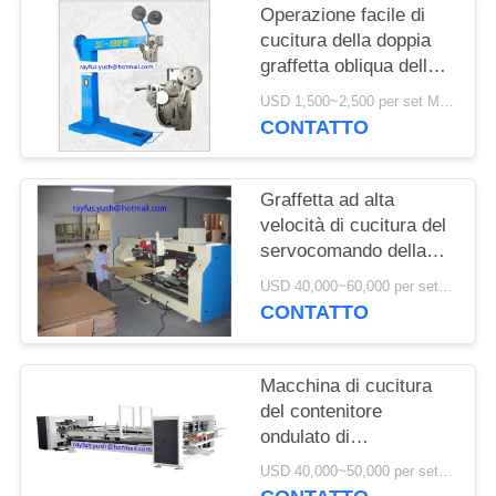
Operazione facile di
cucitura della doppia
graffetta obliqua della
macchina del pedale
USD 1,500~2,500 per set MOQ:1 insieme
del contenitore
CONTATTO
manuale di cartone
Graffetta ad alta
velocità di cucitura del
servocomando della
macchina del
USD 40,000~60,000 per set MOQ:1 insieme
contenitore in due
CONTATTO
pezzi di cartone doppia
Macchina di cucitura
del contenitore
ondulato di
cartone/cartella
USD 40,000~50,000 per set MOQ:1 insieme
automatica Gluer che