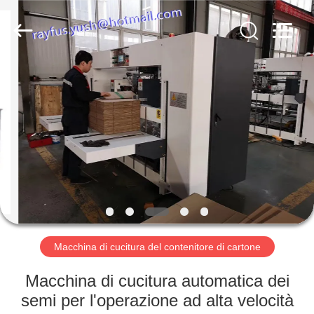
fabbricazione
del
contenitore
di
cartone
fornitore.
Copyright
©
CASA
2020
-
2023
cartonboxmanufacturingmachine.com.
All
PRODOTTI
Rights
Reserved.
CIRCA
NOI
GIRO
DELLA
Macchina di cucitura del contenitore di cartone
FABBRICA
Macchina di cucitura automatica dei
semi per l'operazione ad alta velocità