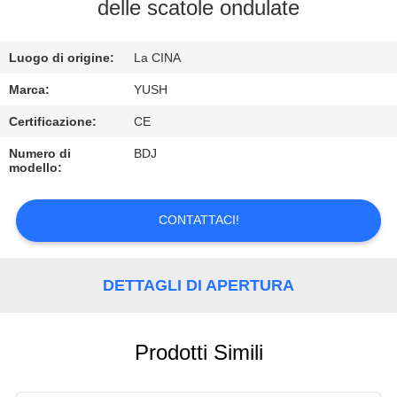
CONTROLLO
delle scatole ondulate
DI
Luogo di origine:
La CINA
QUALITÀ
Marca:
YUSH
CONTATTICI
Certificazione:
CE
Numero di
BDJ
modello:
RICHIEDA
UNA
CONTATTACI!
CITAZIONE
DETTAGLI DI APERTURA
NOTIZIE
Prodotti Simili