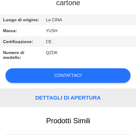
CONTROLLO
cartone
DI
Luogo di origine:
La CINA
QUALITÀ
Marca:
YUSH
CONTATTICI
Certificazione:
CE
Numero di
QZDK
modello:
RICHIEDA
UNA
CONTATTACI!
CITAZIONE
DETTAGLI DI APERTURA
NOTIZIE
Prodotti Simili