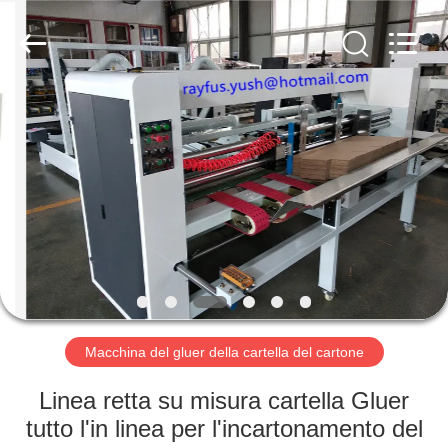
fabbricazione
del
contenitore
di
cartone
fornitore.
Copyright
©
CASA
2020
-
2023
cartonboxmanufacturingmachine.com.
All
PRODOTTI
Rights
Reserved.
CIRCA
NOI
GIRO
DELLA
Macchina del gluer della cartella del cartone
FABBRICA
Linea retta su misura cartella Gluer
tutto l'in linea per l'incartonamento del