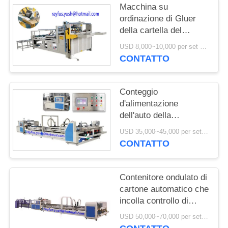
Macchina su
ordinazione di Gluer
della cartella del
cartone/cartella
USD 8,000~10,000 per set MOQ:1 insieme
automatica Gluer dei
CONTATTO
semi che solleva
incollando pressatura
Conteggio
d'alimentazione
dell'auto della
macchina di Gluer della
USD 35,000~45,000 per set MOQ:1 insieme
cartella del cartone di
CONTATTO
carta impilando uscita
Contenitore ondulato di
cartone automatico che
incolla controllo di
computer completo di
USD 50,000~70,000 per set MOQ:1 insieme
Strapper della