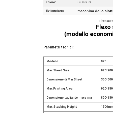
colore:
Su misura
macchina dello slott
Evidenziare:
Flexo aut
Flexo
(modello economic
Parametri tecnici:
Modello
920
Max Sheet Size
920*20
Dimensione di Min Sheet
300*60
Max Printing Area
920*18
Dimensione tagliante massima
800*18
Max Stacking Height
1500m