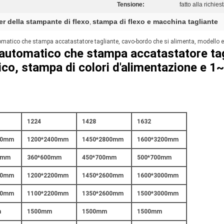
Tensione:
fatto alla richies
er della stampante di flexo
stampa di flexo e macchina tagliante
,
omatico che stampa accatastatore tagliante, cavo-bordo che si alimenta, modello
 automatico che stampa accatastatore tag
o, stampa di colori d'alimentazione e 1
1224
1428
1632
00mm
1200*2400mm
1450*2800mm
1600*3200mm
0mm
360*600mm
450*700mm
500*700mm
00mm
1200*2200mm
1450*2600mm
1600*3000mm
00mm
1100*2200mm
1350*2600mm
1500*3000mm
m
1500mm
1500mm
1500mm