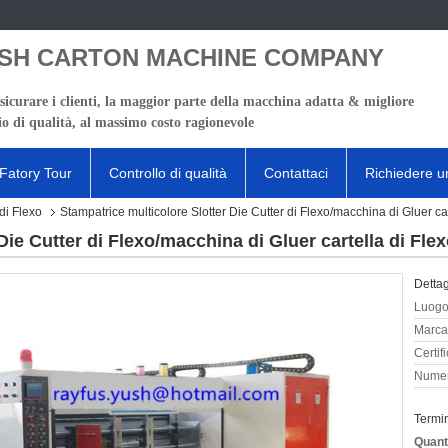
SH CARTON MACHINE COMPANY
sicurare i clienti, la maggior parte della macchina adatta & migliore
io di qualità, al massimo costo ragionevole
Fatory Tour
Controllo di qualità
Contattaci
Richiedere u
di Flexo
Stampatrice multicolore Slotter Die Cutter di Flexo/macchina di Gluer car
Die Cutter di Flexo/macchina di Gluer cartella di Fle
Dettag
Luogo 
Marca
Certif
Numer
Termi
Quant