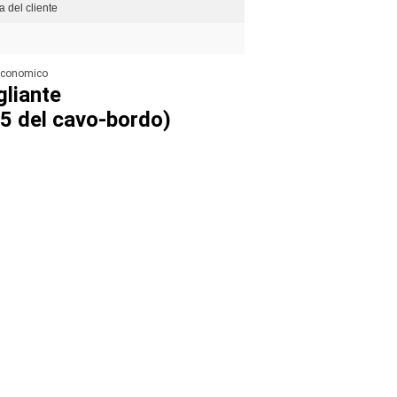
ta del cliente
 economico
liante
~5 del cavo-bordo)