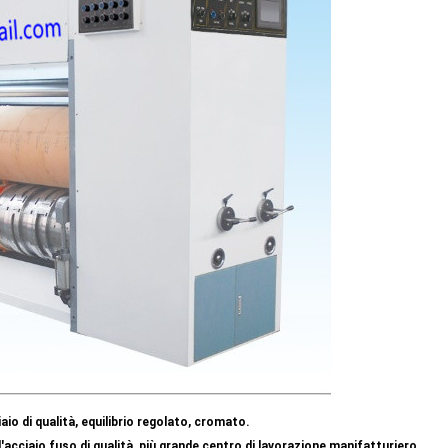
iaio di qualità, equilibrio regolato, cromato.
ll'acciaio fuso di qualità, più grande centro di lavorazione manifatturiero.