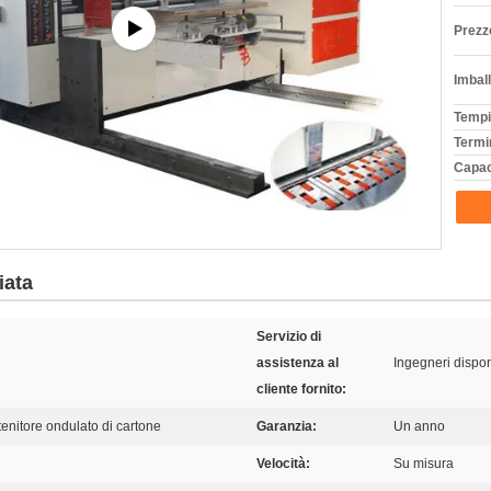
Prezz
Imball
Tempi
Termi
Capac
iata
Servizio di
assistenza al
Ingegneri dispon
cliente fornito:
tenitore ondulato di cartone
Garanzia:
Un anno
Velocità:
Su misura