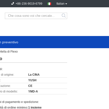
+86-156-9019-6799
Italian
n preventivo
tella di Flexo
xo
li:
di origine:
La CINA
:
YUSH
icazione:
CE
o di modello:
YMD-A
ni di pagamento e spedizione:
ità di ordine minimo:
1 insieme