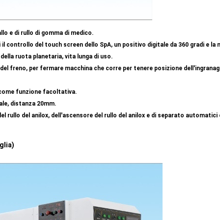
llo e di rullo di gomma di medico.
 controllo del touch screen dello SpA, un positivo digitale da 360 gradi e la
della ruota planetaria, vita lunga di uso.
del freno, per fermare macchina che corre per tenere posizione dell'ingranag
 come funzione facoltativa.
ale, distanza 20mm.
l rullo del anilox, dell'ascensore
del rullo del anilox
e di separato automatici c
glia)