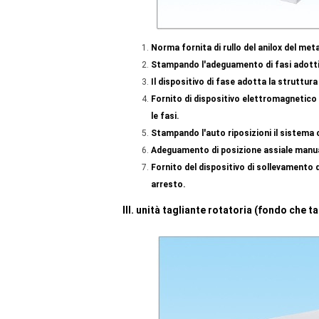
Norma fornita di rullo del anilox del meta
Stampando l'adeguamento di fasi adotti il
Il dispositivo di fase adotta la struttura 
Fornito
di dispositivo elettromagnetico 
le fasi.
Stampando l'auto riposizioni il sistema
Adeguamento di posizione assiale manu
Fornito del dispositivo di sollevamento de
arresto.
III. unità tagliante rotatoria (fondo che ta