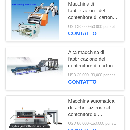
Macchina di
fabbricazione del
contenitore di cartone
del singolo Facer un
USD 30,000~50,000 per set MOQ:1 insieme
cartone ondulato di 2
CONTATTO
strati
Alta macchina di
fabbricazione del
contenitore di cartone
della Tabella/macchina
USD 20,000~30,000 per set MOQ:1 insieme
di carta di superficie
CONTATTO
del laminatore della
flauto
Macchina automatica
di fabbricazione del
contenitore di
cartone/macchina
USD 80,000~150,000 per set MOQ:1 insieme
tagliante letto piano