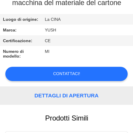
CONTROLLO
macchina del materiale del cartone
DI
Luogo di origine:
La CINA
QUALITÀ
Marca:
YUSH
CONTATTICI
Certificazione:
CE
Numero di
Ml
modello:
RICHIEDA
UNA
CONTATTACI!
CITAZIONE
DETTAGLI DI APERTURA
NOTIZIE
Prodotti Simili