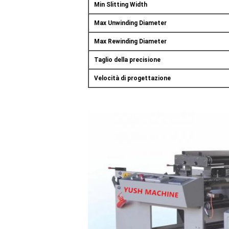
Min Slitting Width
Max Unwinding Diameter
Max Rewinding Diameter
Taglio della precisione
Velocità di progettazione