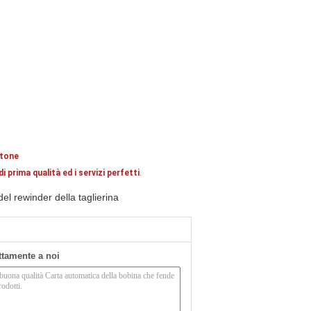
rtone
prima qualità ed i servizi perfetti
.
el rewinder della taglierina
ettamente a noi