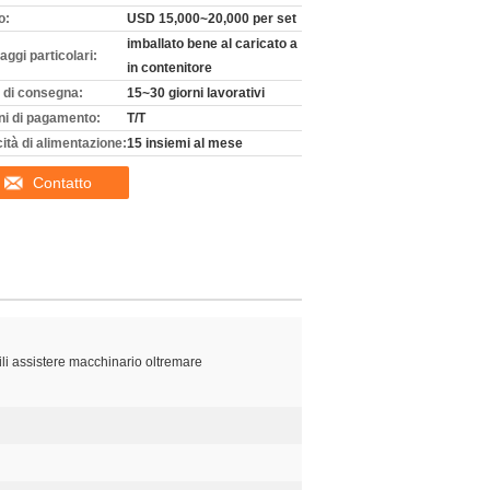
o:
USD 15,000~20,000 per set
imballato bene al caricato a
aggi particolari:
in contenitore
 di consegna:
15~30 giorni lavorativi
ni di pagamento:
T/T
ità di alimentazione:
15 insiemi al mese
Contatto
ili assistere macchinario oltremare