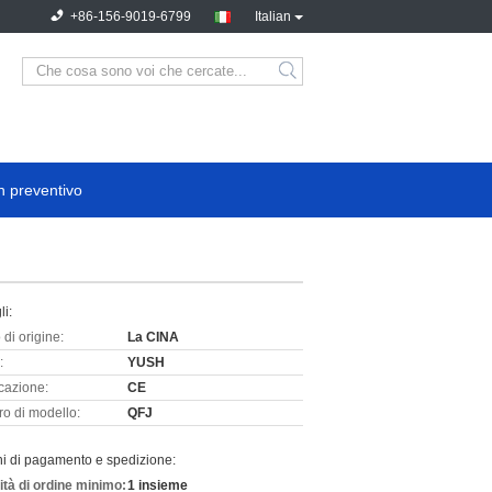
+86-156-9019-6799
Italian
n preventivo
li:
di origine:
La CINA
:
YUSH
icazione:
CE
o di modello:
QFJ
ni di pagamento e spedizione:
ità di ordine minimo:
1 insieme