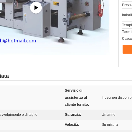
Prezz
Imball
Tempi
Termi
Capac
iata
Servizio di
assistenza al
Ingegneri disponib
cliente fornito:
avvolgimento e di taglio
Garanzia:
Un anno
Velocità:
Su misura