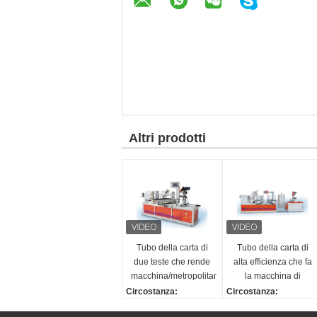
Altri prodotti
Tubo della carta di
Tubo della carta di
due teste che rende
alta efficienza che fa
macchina/metropolitana
la macchina di
di carta automatica
fabbricazione tubo
Circostanza:
Circostanza:
che forma macchina
del centro/della
Nuovo
Nuovo