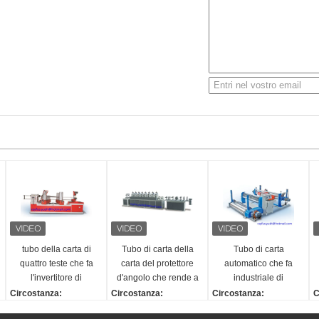
tubo della carta di
Tubo di carta della
Tubo di carta
quattro teste che fa
carta del protettore
automatico che fa
l'invertitore di
d'angolo che rende a
industriale di
controllo dello SpA
macchina l'unità di
Rewinder della
Circostanza:
Circostanza:
Circostanza:
C
della macchina
perforazione
taglierina rotolo
Nuovo
Nuovo
nuovo
N