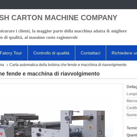
SH CARTON MACHINE COMPANY
sicurare i clienti, la maggior parte della macchina adatta & migliore
io di qualità, al massimo costo ragionevole
Fatory Tour
Controllo di qualità
Contattaci
Richiedere u
ina
Carta automatica della bobina che fende e macchina di riavvolgimento
he fende e macchina di riavvolgimento
Dettag
Luogo 
Marca
Certif
Numer
Termi
Quant