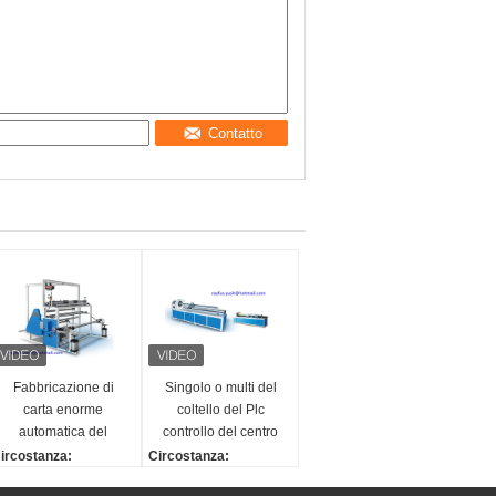
Contatto
Fabbricazione di
Singolo o multi del
carta enorme
coltello del Plc
automatica del
controllo del centro
centro della
della tagliatrice di
ircostanza:
Circostanza:
metropolitana del
carta automatica
uovo
Nuovo