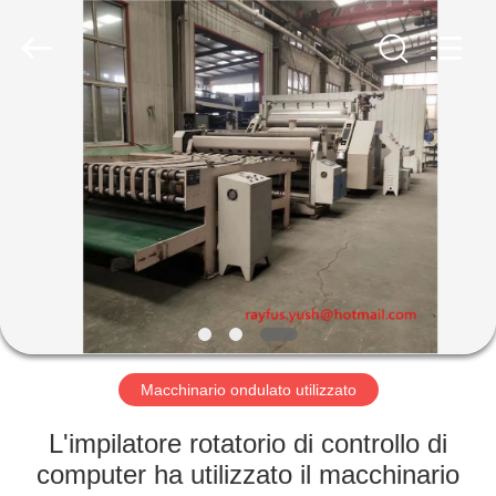
fabbricazione
del
contenitore
di
cartone
fornitore.
Copyright
©
CASA
2020
-
2023
cartonboxmanufacturingmachine.com.
All
PRODOTTI
Rights
Reserved.
CIRCA
NOI
GIRO
DELLA
Macchinario ondulato utilizzato
FABBRICA
L'impilatore rotatorio di controllo di
computer ha utilizzato il macchinario