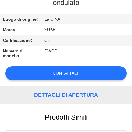
CONTROLLO
ondulato
DI
Luogo di origine:
La CINA
QUALITÀ
Marca:
YUSH
CONTATTICI
Certificazione:
CE
Numero di
DWQD
modello:
RICHIEDA
UNA
CONTATTACI!
CITAZIONE
DETTAGLI DI APERTURA
NOTIZIE
Prodotti Simili