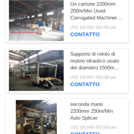
Un cartone 2200mm
200m/Min Used
Corrugated Machinery
di 7 strati
USD 100,000~500,000 per set MOQ:1 insieme
CONTATTO
Supporto di rotolo di
mulino idraulico usato
del diametro 1500mm
Shaftless di larghezza
USD 100,000~500,000 per set MOQ:1 insieme
2200mm
CONTATTO
seconda mano
2200mm 250m/Min
Auto Splicer
USD 100,000~500,000 per set MOQ:1 insieme