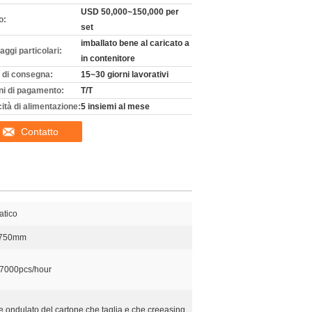
USD 50,000~150,000 per
o:
set
imballato bene al caricato a
aggi particolari:
in contenitore
 di consegna:
15~30 giorni lavorativi
ni di pagamento:
T/T
ità di alimentazione:
5 insiemi al mese
Contatto
atico
*750mm
7000pcs/hour
e ondulato del cartone che taglia e che creeasing