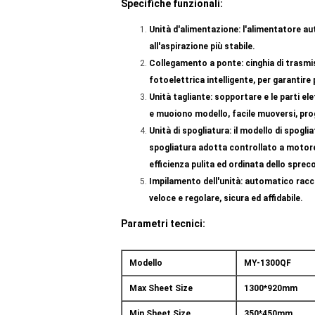
Specifiche funzionali:
Unità d'alimentazione: l'alimentatore a
all'aspirazione più stabile.
Collegamento a ponte: cinghia di trasmi
fotoelettrica intelligente, per garantir
Unità tagliante: sopportare e le parti el
e muoiono modello, facile muoversi, prog
Unità di spogliatura: il modello di spogl
spogliatura adotta controllato a motore
efficienza pulita ed ordinata dello spreco
Impilamento dell'unità: automatico racco
veloce e regolare, sicura ed affidabile.
Parametri tecnici:
Modello
MY-1300QF
Max Sheet Size
1300*920mm
Min Sheet Size
350*450mm