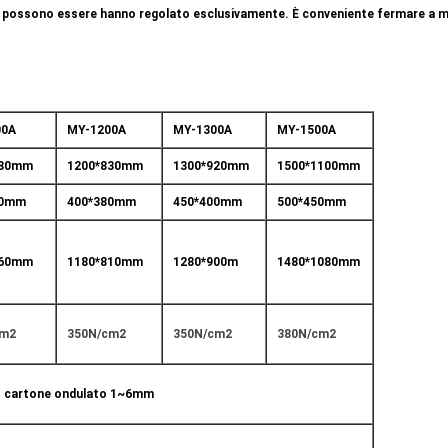
e possono essere hanno regolato esclusivamente. È conveniente fermare a ma
00A
MY-1200A
MY-1300A
MY-1500A
780mm
1200*830mm
1300*920mm
1500*1100mm
70mm
400*380mm
450*400mm
500*450mm
760mm
1180*810mm
1280*900m
1480*1080mm
cm2
350N/cm2
350N/cm2
380N/cm2
o cartone ondulato 1~6mm