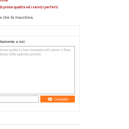
rtone
prima qualità ed i servizi perfetti
.
ta che fa macchina
ettamente a noi
Contatto