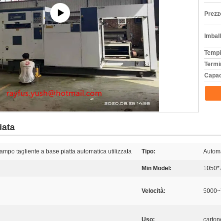
Prezz
Imball
Tempi
Termi
Capac
iata
ampo tagliente a base piatta automatica utilizzata
Tipo:
Autom
Min Model:
1050
Velocità:
5000~
Uso:
carton