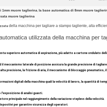
di 1mm muore taglierina
la base automatica di 8mm muore taglieri
,
sata muore taglierina
della macchina per tagliare a stampo tagliente, alta efficie
izzata
utomatica utilizzata della macchina per ta
testa superiore automatica di aspirazione, più adatto a cartone ondulato della
d il meccanismo laterale di posizione assicura la grande precisione di tagliare
lta precisione, la frizione di aria, il meccanismo di bloccaggio pneumatico, i
formazioni digitali della macchina quali la velocità di lavoro, la quantità di te
 l'esposizione di analisi guasti.
motore principale nel raggiungimento della variazione stepless della velocità.
ispositivi per garantire sicurezza degli operatori.