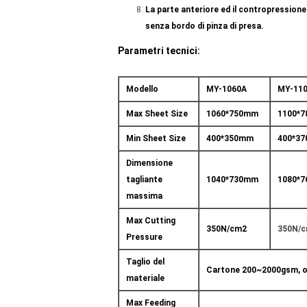
La parte anteriore ed il contropression
senza bordo di pinza di presa.
Parametri tecnici:
Modello
MY-1060A
MY-11
Max Sheet Size
1060*750mm
1100*
Min Sheet Size
400*350mm
400*3
Dimensione
tagliante
1040*730mm
1080*
massima
Max Cutting
350N/cm2
350N/
Pressure
Taglio del
Cartone 200~2000gsm, 
materiale
Max Feeding