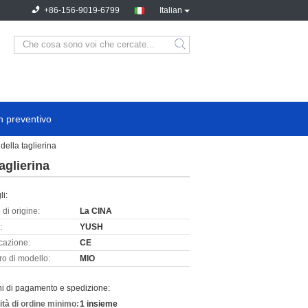
+86-156-9019-6799
Italian
n preventivo
ella taglierina
aglierina
li:
di origine:
La CINA
:
YUSH
icazione:
CE
o di modello:
MIO
ni di pagamento e spedizione:
ità di ordine minimo:
1 insieme