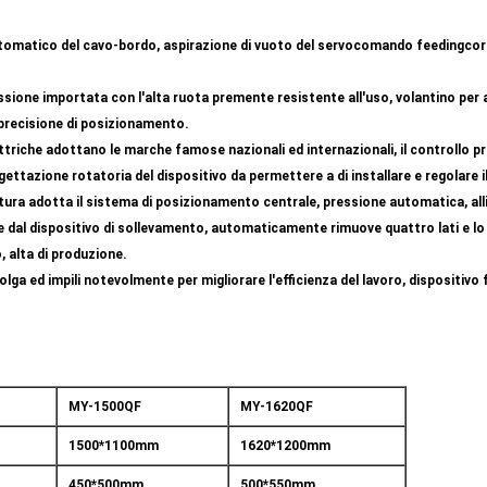
utomatico del cavo-bordo, aspirazione di vuoto del servocomando feedingcorru
ssione importata con l'alta
ruota premente resistente all'uso
, volantino per
e precisione di posizionamento.
ettriche adottano le marche famose nazionali ed internazionali, il controllo p
ettazione rotatoria del dispositivo da permettere a di installare e regolare i
iatura adotta il sistema di posizionamento centrale, pressione automatica, al
 dal dispositivo di sollevamento, automaticamente rimuove quattro lati e lo 
, alta di produzione.
lga ed impili notevolmente per migliorare l'efficienza del lavoro, dispositivo
MY-1500QF
MY-1620QF
1500*1100mm
1620*1200mm
450*500mm
500*550mm