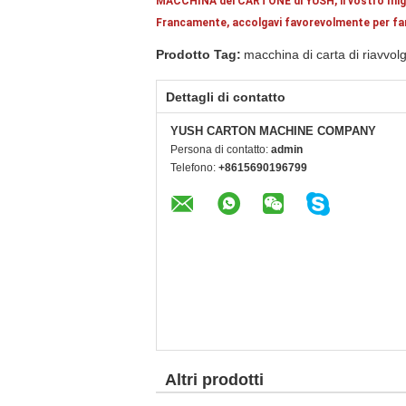
MACCHINA del CARTONE di YUSH, il vostro migl
Francamente, accolgavi favorevolmente per fare 
Prodotto Tag:
macchina di carta di riavvolg
Dettagli di contatto
YUSH CARTON MACHINE COMPANY
Persona di contatto:
admin
Telefono:
+8615690196799
Altri prodotti