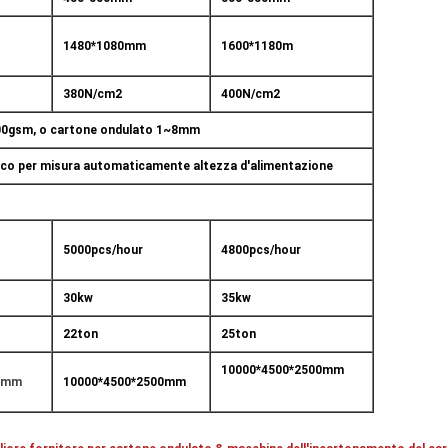
1480*1080mm
1600*1180m
380N/cm2
400N/cm2
0gsm, o cartone ondulato 1~8mm
ico per misura automaticamente altezza d'alimentazione
5000pcs/hour
4800pcs/hour
30kw
35kw
22ton
25ton
10000*4500*2500mm
00mm
10000*4500*2500mm