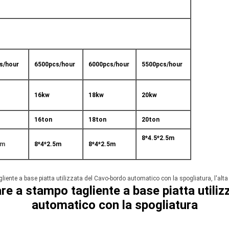
s/hour
6500pcs/hour
6000pcs/hour
5500pcs/hour
16kw
18kw
20kw
16ton
18ton
20ton
8*4.5*2.5m
5m
8*4*2.5m
8*4*2.5m
iente a base piatta utilizzata del Cavo-bordo automatico con la spogliatura, l'alta 
re a stampo tagliente a base piatta utili
automatico con la spogliatura