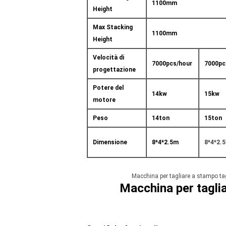
1100mm
Height
Max Stacking
1100mm
Height
Velocità di
7000pcs/hour
7000pc
progettazione
Potere del
14kw
15kw
motore
Peso
14ton
15ton
Dimensione
8*4*2.5m
8*4*2.
Macchina per tagliare a stampo tagl
Macchina per taglia