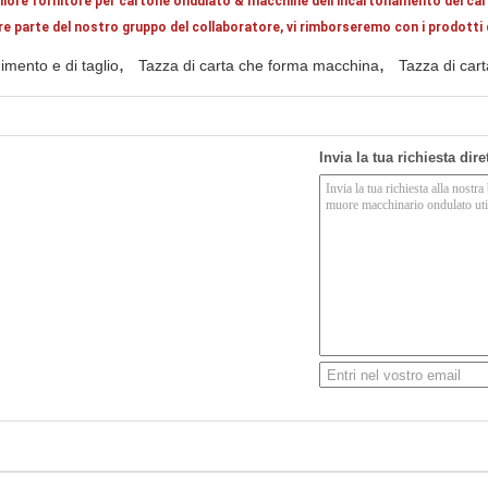
iore fornitore per cartone ondulato & macchine dell'incartonamento del ca
parte del nostro gruppo del collaboratore, vi rimborseremo con i prodotti di 
,
,
imento e di taglio
Tazza di carta che forma macchina
Tazza di car
Invia la tua richiesta dir