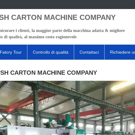
SH CARTON MACHINE COMPANY
sicurare i clienti, la maggior parte della macchina adatta & migliore
io di qualità, al massimo costo ragionevole
Fatory Tour
Controllo di qualità
Contattaci
Richiedere u
SH CARTON MACHINE COMPANY
Dett
Tipo d
Princ