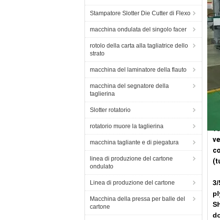
Stampatore Slotter Die Cutter di Flexo
macchina ondulata del singolo facer
la 
rotolo della carta alla tagliatrice dello
strato
macchina del laminatore della flauto
macchina del segnatore della
taglierina
In
Slotter rotatorio
rotatorio muore la taglierina
YU
ve
macchina tagliante e di piegatura
co
linea di produzione del cartone
(t
ondulato
3/
Linea di produzione del cartone
pl
Macchina della pressa per balle del
Sh
cartone
do