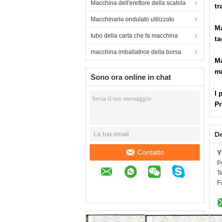
Macchina dell'erettore della scatola
tr
Macchinario ondulato utilizzato
Ma
tubo della carta che fa macchina
ta
macchina imballatrice della borsa
Ma
ma
Sono ora online in chat
I 
Pr
De
Contatto
Y
P
T
F