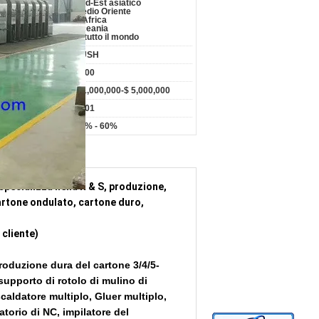
Sud-Est asiatico
Medio Oriente
L'Africa
Oceania
In tutto il mondo
i :
YUSH
ro di dipendenti :
>100
tturato annuo :
$ 1,000,000-$ 5,000,000
 di fondazione :
2001
t pc :
50% - 60%
cializza nella R & S, produzione,
cartone ondulato, cartone duro,
 cliente)
produzione dura del cartone 3/4/5-
 supporto di rotolo di mulino di
caldatore multiplo, Gluer multiplo,
atorio di NC, impilatore del