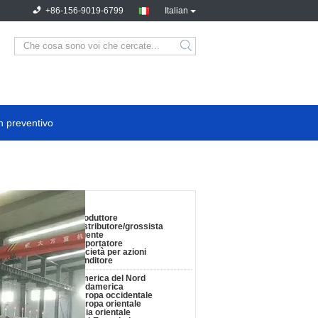
+86-156-9019-6799
Italian
n preventivo
agli azienda:
i attività :
Produttore
Distributore/grossista
Agente
Esportatore
Società per azioni
Venditore
ipali Marcket :
America del Nord
Sudamerica
Europa occidentale
Europa orientale
Asia orientale