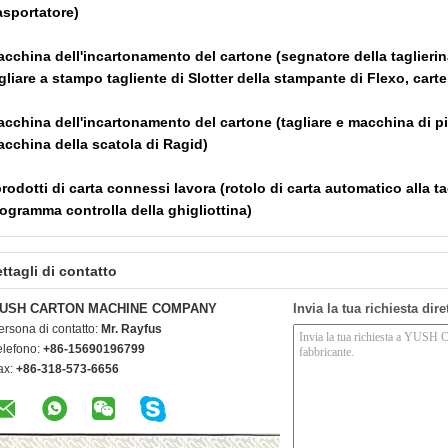
asportatore)
cchina dell'incartonamento del cartone (segnatore della taglierin
gliare a stampo tagliente di Slotter della stampante di Flexo, cartel
cchina dell'incartonamento del cartone (tagliare e macchina di pie
cchina della scatola di Ragid)
prodotti di carta connessi lavora (rotolo di carta automatico alla tag
ogramma controlla della ghigliottina)
ttagli di contatto
USH CARTON MACHINE COMPANY
Invia la tua richiesta dir
ersona di contatto:
Mr. Rayfus
elefono:
+86-15690196799
ax:
+86-318-573-6656