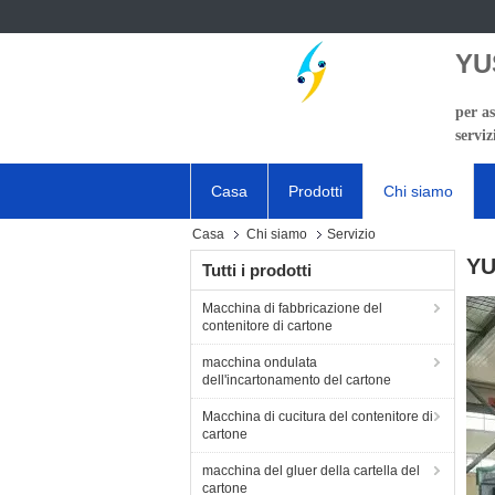
YU
per as
serviz
Casa
Prodotti
Chi siamo
Casa
Chi siamo
Servizio
YU
Tutti i prodotti
Macchina di fabbricazione del
contenitore di cartone
macchina ondulata
dell'incartonamento del cartone
Macchina di cucitura del contenitore di
cartone
macchina del gluer della cartella del
cartone