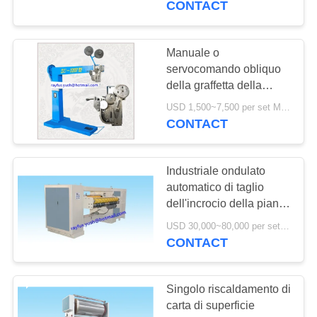
CONTACT
Manuale o
servocomando obliquo
della graffetta della
scatola della macchina
USD 1,500~7,500 per set MOQ:1 insieme
ondulata della cucitrice
CONTACT
meccanica doppio
Industriale ondulato
automatico di taglio
dell'incrocio della pianta
dell'incartonamento del
USD 30,000~80,000 per set MOQ:1 insieme
coltello elicoidale
CONTACT
Singolo riscaldamento di
carta di superficie