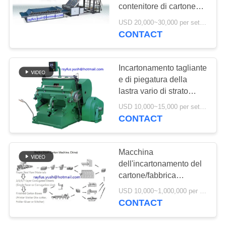
SITO
contenitore di cartone
della Tabella/macchina
USD 20,000~30,000 per set MOQ:1 insieme
di carta di superficie del
PRIVACY
CONTACT
laminatore della flauto
POLICY
Incartonamento tagliante
e di piegatura della
lastra vario di strato
della macchina del
USD 10,000~15,000 per set MOQ:1 insieme
materiale del cartone
CONTACT
Macchina
dell'incartonamento del
cartone/fabbrica
ondulate su ordinazione
USD 10,000~1,000,000 per set MOQ:1 insieme
del contenitore cartone
CONTACT
del cartone