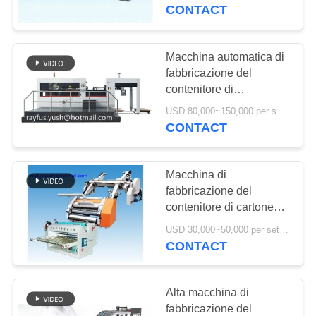
CONTROLLO
contenitore di cartone
CONTACT
DI
QUALITÀ
Macchina automatica di
fabbricazione del
contenitore di
CONTATTICI
cartone/macchina
USD 80,000~150,000 per set MOQ:1 insieme
tagliante letto piano
CONTACT
NOTIZIE
Macchina di
RICHIEDA
fabbricazione del
UNA
contenitore di cartone
del singolo Facer un
CITAZIONE
USD 30,000~50,000 per set MOQ:1 insieme
cartone ondulato di 2
CONTACT
strati
MAPPA
Alta macchina di
DEL
fabbricazione del