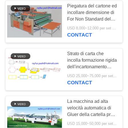
Piegatura del cartone ed
incollare dimensione di
For Non Standard del
modello di pressione
USD 8,000~12,000 per set MOQ:1 insieme
della macchina
CONTACT
Strato di carta che
incolla formazione rigida
dell'incartonamento
della cucitrice
USD 25,000~75,000 per set MOQ:1 insieme
dell'angolo del
CONTACT
contenitore di macchina
La macchina ad alta
velocità automatica di
Gluer della cartella pre
piega o basa il Ce della
USD 15,000~50,000 per set MOQ:1 insieme
serratura