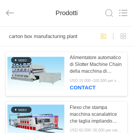
-
2025
YUSH
Prodotti
CARTON
MACHINE
COMPANY.
All
Rights
CASA
Reserved.
carton box manufacturing plant
PRODOTTI
Alimentatore automatico
di Slotter Machine Chain
CIRCA
della macchina di
NOI
fabbricazione del
USD 15,000~100,000 per set MOQ:1 insieme
contenitore di cartone
CONTACT
dei semi/stampatrice di
GIRO
Flexo
DELLA
Flexo che stampa
macchina scanalatrice
FABBRICA
che taglia impilando
fabbricazione del
USD 60,000~30,000 per set MOQ:1 insieme