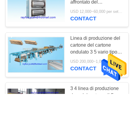
affrontato del
preriscaldatore della
USD 12,000~60,000 per set MOQ:1 insieme
pianta ondulata multipla
CONTACT
dell'incartonamento
Linea di produzione del
cartone del cartone
ondulato 3 5 vario tipo
della flauto di 7 strati
USD 200,000~1,000,000 per set MOQ:1 insieme
CONTACT
3 4 linea di produzione
dura del cartone di 5
pieghe taglio elicoidale
tagliato rotatorio del
USD 10,000~20,000 per set MOQ:1 insieme
coltello da rivestire
CONTACT