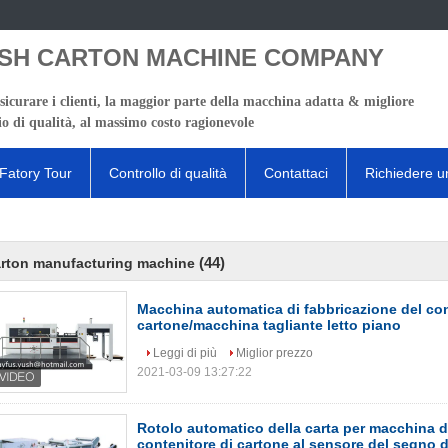
SH CARTON MACHINE COMPANY
sicurare i clienti, la maggior parte della macchina adatta & migliore
io di qualità, al massimo costo ragionevole
Fatory Tour
Controllo di qualità
Contattaci
Richiedere u
(44)
rton manufacturing machine
Macchina automatica di fabbricazione del con
cartone/macchina tagliante letto piano
Leggi di più
Miglior prezzo
2021-03-09 13:27:22
Rotolo automatico della carta per macchina d
contenitore di cartone al sensore del segno 