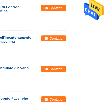
e di For Non
Contatto
china
dell'incartonamento
Contatto
 macchina
ndulato 3 5 vario
Contatto
doppio Facer che
Contatto