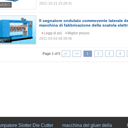
2021-10-21 15:29:31
Il segnatore ondulato commovente laterale del
macchina di fabbricazione della scatola elettr
Leggi di più
Miglior prezzo
2021-03-03 08:39:46
Page 1 of 5
|<
<<
1
2
3
4
mpatore Slotter Die Cutter
macchina del gluer della