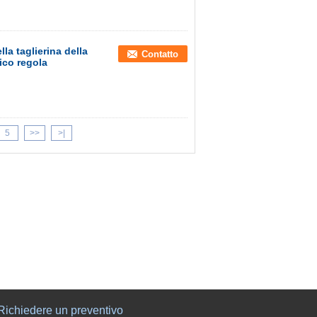
la taglierina della
Contatto
ico regola
5
>>
>|
Richiedere un preventivo