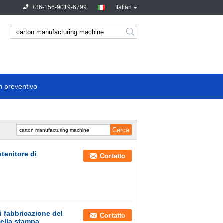
+86-156-9019-6799
Italian
n preventivo
tenitore di
Contatto
i fabbricazione del
Contatto
della stampa