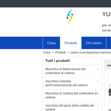
YU
per as
serviz
Casa
Prodotti
Chi siamo
Casa
Prodotti
carton manufacturing machine
Tutti i prodotti
ca
Macchina di fabbricazione del
contenitore di cartone
macchina ondulata
dell'incartonamento del cartone
Macchina di cucitura del contenitore di
cartone
macchina del gluer della cartella del
cartone