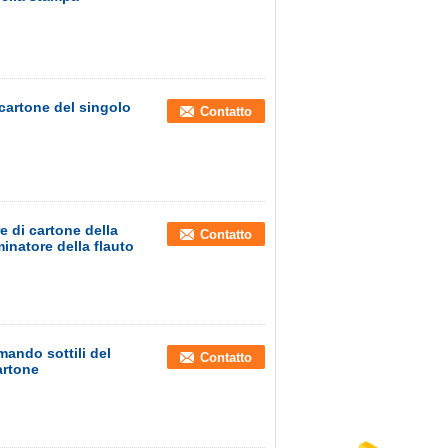
cartone del singolo
Contatto
e di cartone della
Contatto
minatore della flauto
mando sottili del
Contatto
artone