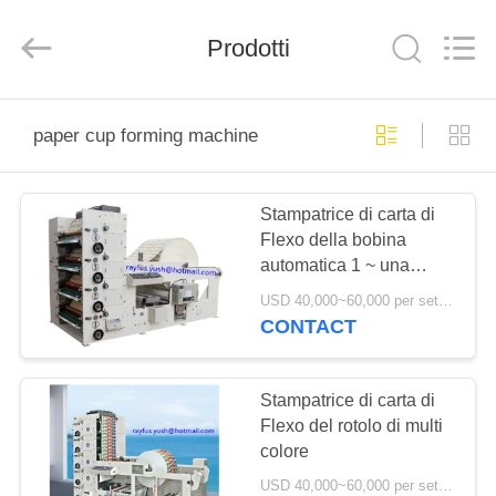
-
2026
YUSH
Prodotti
CARTON
MACHINE
COMPANY.
All
Rights
CASA
Reserved.
paper cup forming machine
PRODOTTI
Stampatrice di carta di
Flexo della bobina
CIRCA
automatica 1 ~ una
NOI
stampa di 5 colori
USD 40,000~60,000 per set MOQ:1 insieme
facoltativa
CONTACT
GIRO
DELLA
Stampatrice di carta di
Flexo del rotolo di multi
FABBRICA
colore
USD 40,000~60,000 per set MOQ:1 insieme