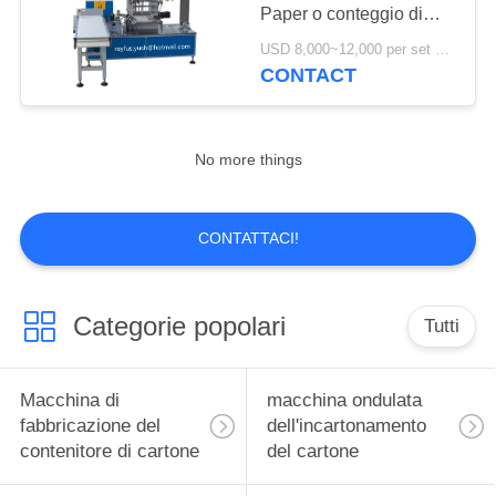
SITO
Paper o conteggio di
plastica dell'auto di alta
USD 8,000~12,000 per set MOQ:1 insieme
efficienza
PRIVACY
CONTACT
POLICY
No more things
CONTATTACI!
Categorie popolari
Tutti
Macchina di
macchina ondulata
fabbricazione del
dell'incartonamento
contenitore di cartone
del cartone