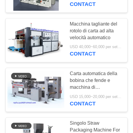
CONTROLLO
CONTACT
DI
QUALITÀ
Macchina tagliante del
rotolo di carta ad alta
velocità automatico
CONTATTICI
USD 40,000~60,000 per set MOQ:1 insieme
CONTACT
NOTIZIE
Carta automatica della
RICHIEDA
bobina che fende e
UNA
macchina di
riavvolgimento
CITAZIONE
USD 15,000~20,000 per set MOQ:1 insieme
CONTACT
MAPPA
Singolo Straw
DEL
Packaging Machine For