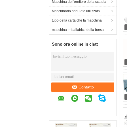
Macchina dell'erettore della scatola
Macchinario ondulato utilizzato
tubo della carta che fa macchina
macchina imballatrice della borsa
Sono ora online in chat
Contatto