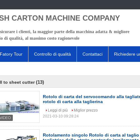
SH CARTON MACHINE COMPANY
sicurare i clienti, la maggior parte della macchina adatta & migliore
io di qualità, al massimo costo ragionevole
Fatory Tour
Controllo di qualità
Contattaci
Richiedere u
(13)
ll to sheet cutter
Rotolo di carta del servocomando alla tagliatri
rotolo di carta alla taglierina
Leggi di più
Miglior prezzo
2021-03-10 09:28:24
Rotolamento singolo Rotolo di carta al taglio 