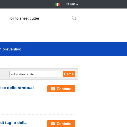
Italian
n preventivo
ce dello strato/al
Contatto
di taglio della
Contatto