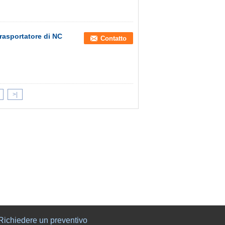
rasportatore di NC
Contatto
>|
Richiedere un preventivo