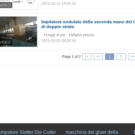
2021-10-21 14:56:16
Impilatore ondulato della seconda mano del t
di doppio strato
Leggi di più
Miglior prezzo
2021-03-03 08:58:19
Page 1 of 2
|<
<<
1
2
>>
mpatore Slotter Die Cutter
macchina del gluer della