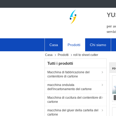
YU
per as
serviz
Casa
Prodotti
Chi siamo
Casa
Prodotti
roll to sheet cutter
Tutti i prodotti
ro
Macchina di fabbricazione del
contenitore di cartone
macchina ondulata
dell'incartonamento del cartone
Macchina di cucitura del contenitore di
cartone
macchina del gluer della cartella del
cartone