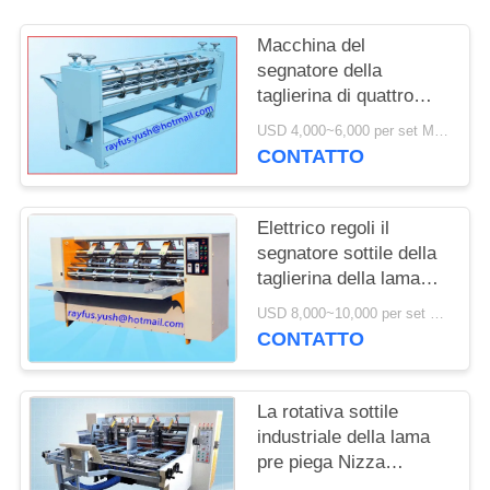
Macchina del
segnatore della
taglierina di quattro
assi intorno alla ruota
USD 4,000~6,000 per set MOQ:1 insieme
del coltello che piega
CONTATTO
operazione facile
Elettrico regoli il
segnatore sottile della
taglierina della lama
l'auto della macchina
USD 8,000~10,000 per set MOQ:1 insieme
che affila la copertura
CONTATTO
sicura
La rotativa sottile
industriale della lama
pre piega Nizza
l'alimentazione