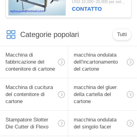
USD 10,000~20,000 per set MOQ:1 insieme
automatica tagliente
CONTATTO
Categorie popolari
Tutti
Macchina di
macchina ondulata
fabbricazione del
dell'incartonamento
contenitore di cartone
del cartone
Macchina di cucitura
macchina del gluer
del contenitore di
della cartella del
cartone
cartone
Stampatore Slotter
macchina ondulata
Die Cutter di Flexo
del singolo facer