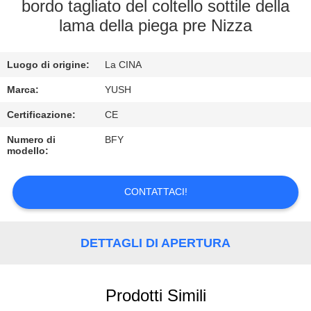
CONTROLLO
bordo tagliato del coltello sottile della
lama della piega pre Nizza
DI
QUALITÀ
Luogo di origine:
La CINA
CONTATTICI
Marca:
YUSH
Certificazione:
CE
RICHIEDA
Numero di
BFY
modello:
UNA
CITAZIONE
CONTATTACI!
NOTIZIE
DETTAGLI DI APERTURA
Prodotti Simili