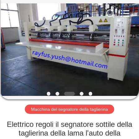
-
2026
YUSH
CARTON
MACHINE
COMPANY.
All
Rights
CASA
Reserved.
PRODOTTI
CIRCA
NOI
GIRO
DELLA
Macchina del segnatore della taglierina
FABBRICA
Elettrico regoli il segnatore sottile della
taglierina della lama l'auto della