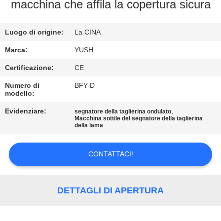
CONTROLLO
macchina che affila la copertura sicura
DI
Luogo di origine:
La CINA
QUALITÀ
Marca:
YUSH
CONTATTICI
Certificazione:
CE
Numero di
BFY-D
modello:
NOTIZIE
Evidenziare:
,
segnatore della taglierina ondulato
Macchina sottile del segnatore della taglierina
RICHIEDA
della lama
UNA
CONTATTACI!
CITAZIONE
MAPPA
DETTAGLI DI APERTURA
DEL