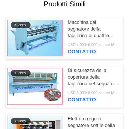
SITO
Prodotti Simili
PRIVACY
Macchina del
POLICY
segnatore della
taglierina di quattro
assi intorno alla ruota
USD 4,000~6,000 per set MOQ:1 insieme
del coltello che piega
CONTATTO
operazione facile
Di sicurezza della
copertura della
taglierina del segnatore
della macchina bordo
USD 6,000~8,000 per set MOQ:1 insieme
tagliato del coltello
CONTATTO
sottile della lama della
piega pre Nizza
Elettrico regoli il
segnatore sottile della