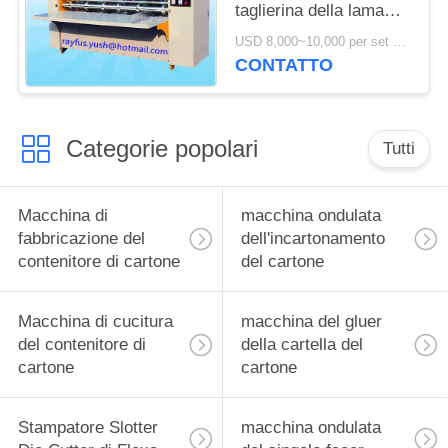
taglierina della lama
l'auto della macchina
USD 8,000~10,000 per set MOQ:1 insieme
che affila la copertura
CONTATTO
sicura
Categorie popolari
Tutti
Macchina di
macchina ondulata
fabbricazione del
dell'incartonamento
contenitore di cartone
del cartone
Macchina di cucitura
macchina del gluer
del contenitore di
della cartella del
cartone
cartone
Stampatore Slotter
macchina ondulata