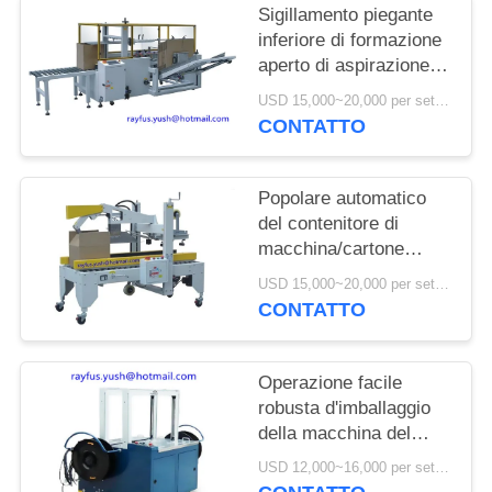
Sigillamento piegante
inferiore di formazione
aperto di aspirazione
automatica della
USD 15,000~20,000 per set MOQ:1 insieme
macchina dell'erettore
CONTATTO
del contenitore di
cartone
Popolare automatico
del contenitore di
macchina/cartone
dell'erettore della
USD 15,000~20,000 per set MOQ:1 insieme
scatola e trasportatore
CONTATTO
automatico della
macchina della
guarnizione
Operazione facile
robusta d'imballaggio
della macchina del
doppio di Manica
USD 12,000~16,000 per set MOQ:1 insieme
contenitore automatico