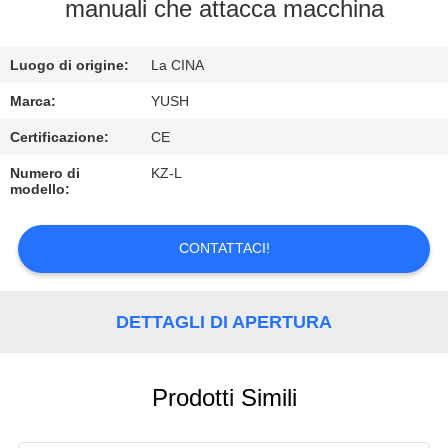
CONTROLLO
manuali che attacca macchina
DI
Luogo di origine:
La CINA
QUALITÀ
Marca:
YUSH
CONTATTICI
Certificazione:
CE
Numero di
KZ-L
modello:
RICHIEDA
UNA
CONTATTACI!
CITAZIONE
DETTAGLI DI APERTURA
NOTIZIE
Prodotti Simili