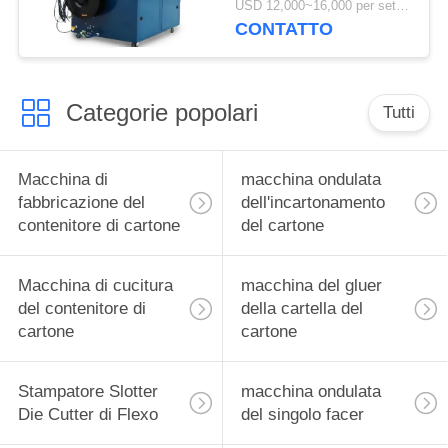
USD 12,000~16,000 per set MOQ:1 insieme
contenitore automatico
CONTATTO
di cartone
Categorie popolari
Tutti
Macchina di
macchina ondulata
fabbricazione del
dell'incartonamento
contenitore di cartone
del cartone
Macchina di cucitura
macchina del gluer
del contenitore di
della cartella del
cartone
cartone
Stampatore Slotter
macchina ondulata
Die Cutter di Flexo
del singolo facer