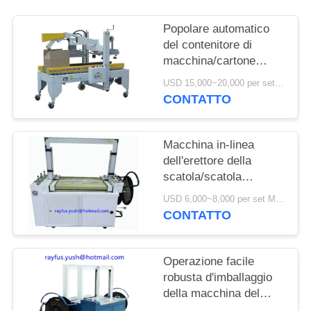
Popolare automatico
del contenitore di
macchina/cartone
dell'erettore della
USD 15,000~20,000 per set MOQ:1 insieme
scatola e trasportatore
CONTATTO
automatico della
macchina della
guarnizione
Macchina in-linea
dell'erettore della
scatola/scatola
automatica semi
USD 6,000~8,000 per set MOQ:1 insieme
manuali che attacca
CONTATTO
macchina
Operazione facile
robusta d'imballaggio
della macchina del
doppio di Manica