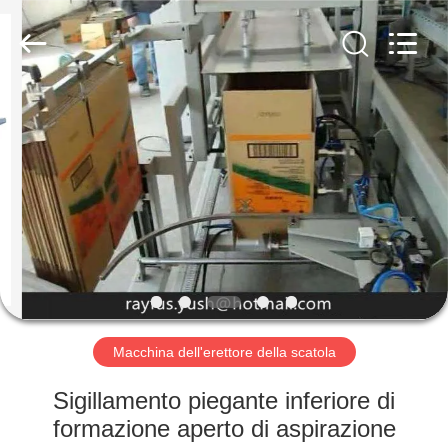
fabbricazione
del
contenitore
di
cartone
fornitore.
Copyright
©
CASA
2020
-
2023
cartonboxmanufacturingmachine.com.
All
PRODOTTI
Rights
Reserved.
CIRCA
NOI
GIRO
DELLA
Macchina dell'erettore della scatola
FABBRICA
Sigillamento piegante inferiore di
formazione aperto di aspirazione