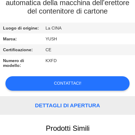
CONTROLLO
automatica della macchina dell'erettore
del contenitore di cartone
DI
QUALITÀ
Luogo di origine:
La CINA
CONTATTICI
Marca:
YUSH
Certificazione:
CE
RICHIEDA
Numero di
KXFD
modello:
UNA
CITAZIONE
CONTATTACI!
NOTIZIE
DETTAGLI DI APERTURA
Prodotti Simili