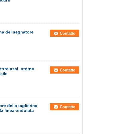
icura
rina del segnatore
Contatto
attro assi intorno
Contatto
cile
e della taglierina
Contatto
 la linea ondulata