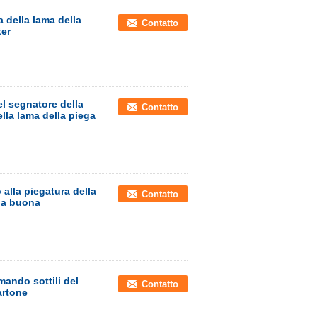
a della lama della
Contatto
er
el segnatore della
Contatto
ella lama della piega
 alla piegatura della
Contatto
 la buona
mando sottili del
Contatto
artone