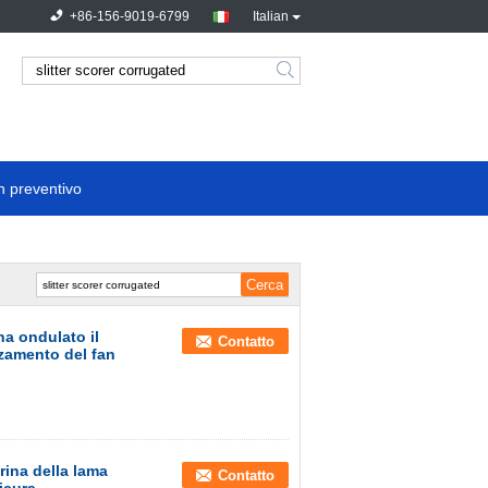
+86-156-9019-6799
Italian
n preventivo
 ha ondulato il
Contatto
zzamento del fan
erina della lama
Contatto