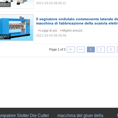
2021-03-03 08:40:11
Il segnatore ondulato commovente laterale del
macchina di fabbricazione della scatola elettr
Leggi di più
Miglior prezzo
2021-03-03 08:39:46
Page 1 of 3
|<
<<
1
2
3
mpatore Slotter Die Cutter
macchina del gluer della