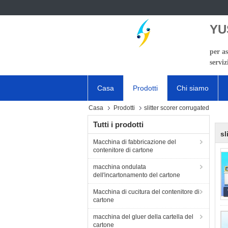
YU
per as
serviz
Casa
Prodotti
Chi siamo
Casa
Prodotti
slitter scorer corrugated
Tutti i prodotti
sl
Macchina di fabbricazione del
contenitore di cartone
macchina ondulata
dell'incartonamento del cartone
Macchina di cucitura del contenitore di
cartone
macchina del gluer della cartella del
cartone