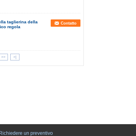
la taglierina della
Contatto
ico regola
>>
>|
Richiedere un preventivo