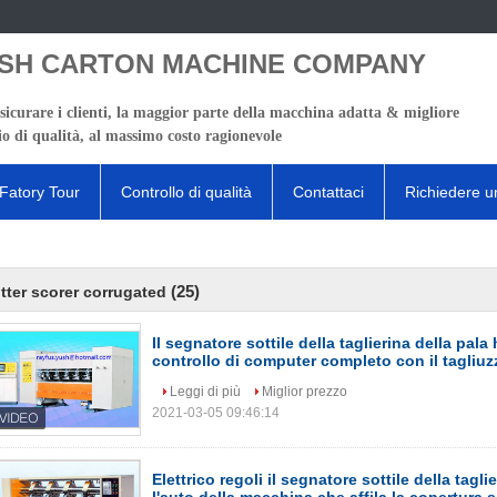
SH CARTON MACHINE COMPANY
sicurare i clienti, la maggior parte della macchina adatta & migliore
io di qualità, al massimo costo ragionevole
Fatory Tour
Controllo di qualità
Contattaci
Richiedere u
(25)
itter scorer corrugated
Il segnatore sottile della taglierina della pala
controllo di computer completo con il tagliu
Leggi di più
Miglior prezzo
2021-03-05 09:46:14
Elettrico regoli il segnatore sottile della tagli