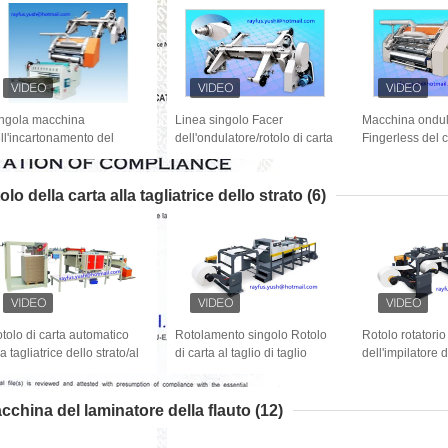
ngola macchina
Linea singolo Facer
Macchina ondul
ll'incartonamento del
dell'ondulatore/rotolo di carta
Fingerless del c
rtone del fronte da rivestire
di sostegno due elettrici del
macchina del s
rotolare/macchina di
supporto di rotolo di mulino di
Facer/del carto
bbricazione contenitore di
Shaftless
aspirazione di 
olo della carta alla tagliatrice dello strato
(6)
rtone
tolo di carta automatico
Rotolamento singolo Rotolo
Rotolo rotatorio
la tagliatrice dello strato/al
di carta al taglio di taglio
dell'impilatore 
tolo di carta alla tagliatrice
della tagliatrice dello strato
alta efficienza d
llo strato A4
contando impilamento
doppio della tag
strato
cchina del laminatore della flauto
(12)