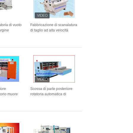
toria di vuoto
Fabbricazione di scanalatura
argine
di taglio ad alta velocità
limenta
dell'assicella della divisione
nato elettrico
della macchina automatica di
Slotter
iore
Scossa di parte posteriore
torio muore
rotatoria automatica di
hina tagliante
aspirazione di vuoto della
dulato
taglierina di dado che si
alimenta tagliando
perforazione di piegatura