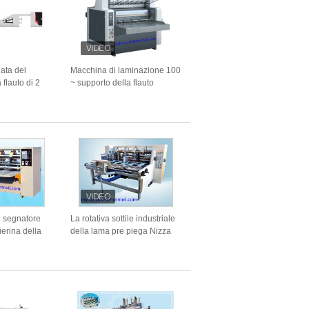
ata del
Macchina di laminazione 100
 flauto di 2
~ supporto della flauto
superficie
automatica idraulica dei semi
 flauto di 5
del cartone 1500gsm
il segnatore
La rotativa sottile industriale
lierina della
della lama pre piega Nizza
la macchina
l'alimentazione automatica
pertura sicura
tagliente