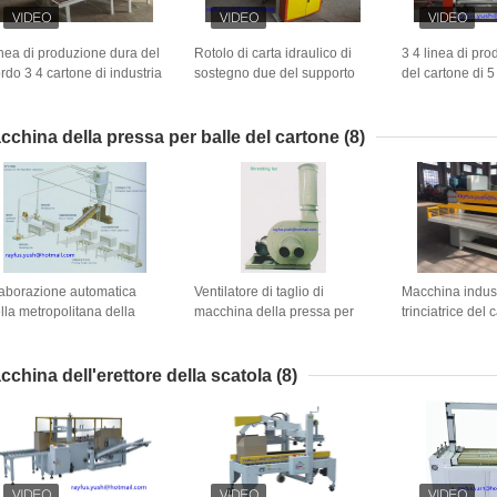
nea di produzione dura del
Rotolo di carta idraulico di
3 4 linea di pr
rdo 3 4 cartone di industria
sostegno due del supporto
del cartone di 
 5 pieghe che fa velocità
del rotolo di Shaftless una
regolatore d'al
edia
garanzia di anno
bordo di carta
cchina della pressa per balle del cartone
(8)
aborazione automatica
Ventilatore di taglio di
Macchina indust
lla metropolitana della
macchina della pressa per
trinciatrice del 
rta del sistema della
balle del cartone di industria
tagliuzzamento d
cchina della pressa per
che tagliuzza il lavoro pulito
efficienza del f
lle del cartone della
di risparmi del fan
cchina dell'erettore della scatola
(8)
inciatrice