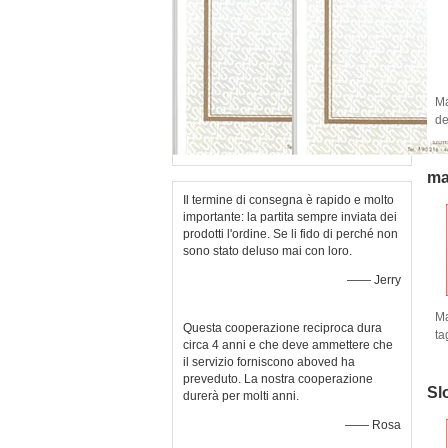
Ma
de
se
di
ma
Il termine di consegna è rapido e molto
importante: la partita sempre inviata dei
prodotti l'ordine. Se li fido di perché non
sono stato deluso mai con loro.
—— Jerry
Ma
Questa cooperazione reciproca dura
ta
circa 4 anni e che deve ammettere che
in
il servizio forniscono aboved ha
ch
preveduto. La nostra cooperazione
Slo
durerà per molti anni.
—— Rosa