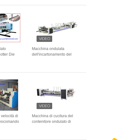
lato
Macchina ondulata
otter Die
dell'incartonamento del
ampante di
cartone del touch
cchina
screen/cucitrice automatica di
ento del
Gluer della cartella
 velocità di
Macchina di cucitura del
ervocomando
contenitore ondulato di
del
cartone/cartella automatica
ue pezzi di
Gluer che conta impilamento