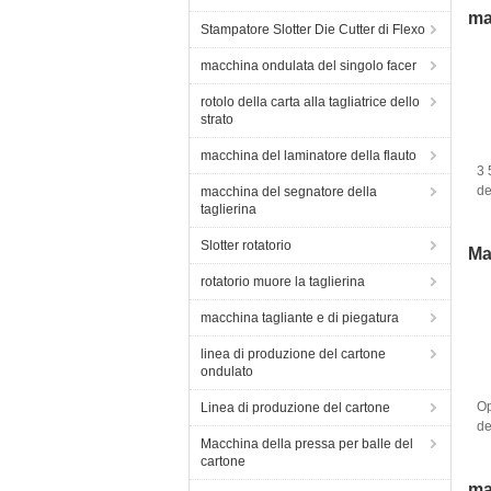
ma
Stampatore Slotter Die Cutter di Flexo
macchina ondulata del singolo facer
rotolo della carta alla tagliatrice dello
strato
macchina del laminatore della flauto
3 
de
macchina del segnatore della
taglierina
de
on
Slotter rotatorio
de
Ma
rotatorio muore la taglierina
macchina tagliante e di piegatura
linea di produzione del cartone
ondulato
Op
Linea di produzione del cartone
de
Macchina della pressa per balle del
de
cartone
de
ca
ma