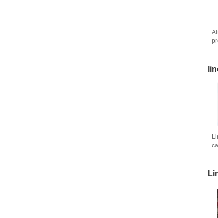
Al
pr
de
gr
li
Li
ca
3 
str
Li