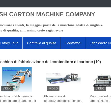
SH CARTON MACHINE COMPANY
sicurare i clienti, la maggior parte della macchina adatta & migliore
io di qualità, al massimo costo ragionevole
Fatory Tour
Controllo di qualità
Contattaci
Richiedere u
cchina di fabbricazione del contenitore di cartone
(10)
cchina di fabbricazione
Alta macchina di
Macchina autom
l contenitore di cartone del
fabbricazione del contenitore
fabbricazione d
ngolo Facer un cartone
di cartone della
di cartone/macc
dulato di 2 strati
Tabella/macchina di carta di
letto piano