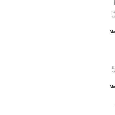
Li
bo
di
m
Ma
El
de
ca
ma
ba
Ma
tr