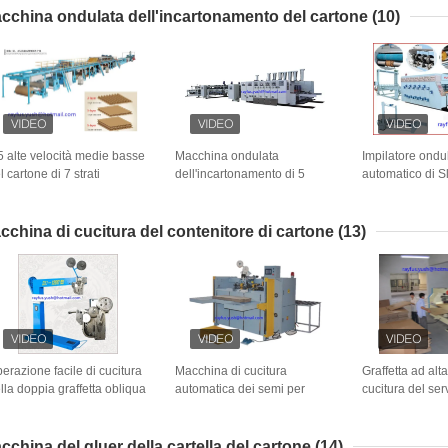
superficie del laminatore
cchina ondulata dell'incartonamento del cartone
(10)
della flauto
5 alte velocità medie basse
Macchina ondulata
Impilatore ondu
l cartone di 7 strati
dell'incartonamento di 5
automatico di Sl
ll'incartonamento flauto
pieghe che piega incollando
Cutter della st
dulata della macchina
alimentazione robusta del
Flexo della ma
lla varia
margine anteriore
dell'incartonam
cchina di cucitura del contenitore di cartone
(13)
cartone
erazione facile di cucitura
Macchina di cucitura
Graffetta ad alta
lla doppia graffetta obliqua
automatica dei semi per
cucitura del s
lla macchina del pedale
l'operazione ad alta velocità
della macchina 
l contenitore manuale di
delle scatole ondulate
contenitore in d
rtone
cartone doppia
cchina del gluer della cartella del cartone
(14)