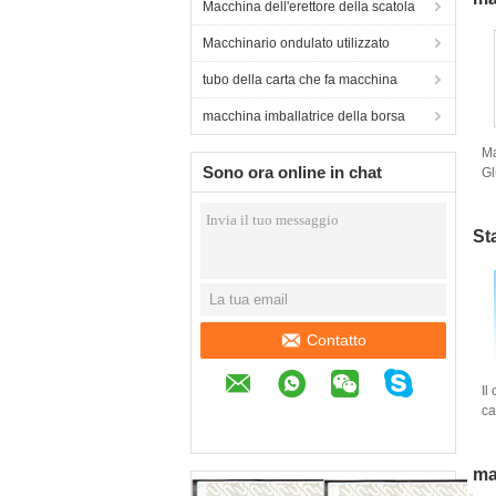
Macchina dell'erettore della scatola
Macchinario ondulato utilizzato
tubo della carta che fa macchina
macchina imballatrice della borsa
Ma
Sono ora online in chat
Gl
ca
Gl
in
St
Contatto
Il
ca
de
st
pe
ma