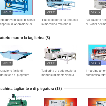
ne durevole facile di sforzo
Il taglio di bordo ha ondulato
Aspirazione rota
 risparmi di operazione di
la macchina rotatoria di
di Slotter del m
otter di quattro
Slotter/punzonatrice rotatoria
anteriore che a
llegamenti della taglierina
regolabile combi
tatoria eccentrica
tatorio muore la taglierina
(8)
ll'angolo
erazione facile di
Taglierina di dado rotatoria
Il margine anter
rforazione di piegatura
manuale/alimentazione a
automatico rota
gliante rotatoria del
catena automatica tagliante
taglierina/macc
ntatore di larghezza
rotatoria dei semi della
rotatoria per on
ll'attrezzatura della
macchina
cchina tagliante e di piegatura
(13)
attaforma