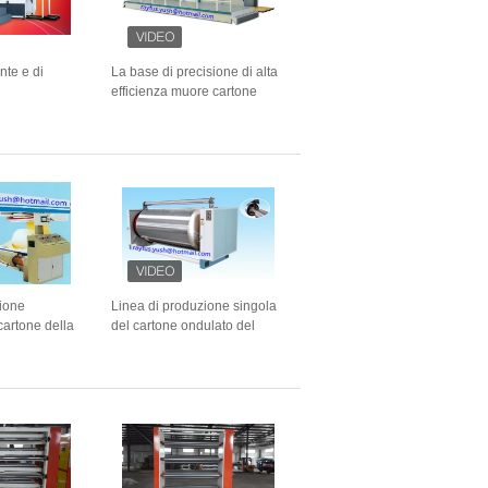
nte e di
La base di precisione di alta
efficienza muore cartone
china di
della taglierina o supporto
artone
ondulato
zione
Linea di produzione singola
cartone della
del cartone ondulato del
velocità
preriscaldatore carta media
unita di
pre che riscalda
carta