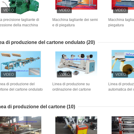
ta precisione tagliante di
Macchina tagliante dei semi
Macchina taglia
essione della macchina
e di piegatura
piegatura
lla scatola di cartone piana
automatica/macchina
automatica/mac
ande
tagliante automatica
piegatura del c
nea di produzione del cartone ondulato
(20)
nea di produzione del
Linea di produzione su
Linea di produ
rtone del cartone ondulato
ordinazione del cartone
automatica del 
5 vario tipo della flauto di 7
ondulato/supporto di rotolo
giuntatrice alta 
ati
mulino idraulico di Shaftless
d'impionbatura 
conclusione di 
nea di produzione del cartone
(10)