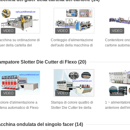
cchina su ordinazione di
Conteggio d'alimentazione
Contenitore ond
uer della cartella del
dell'auto della macchina di
cartone automa
rtone/cartella automatica
Gluer della cartella del
incolla controll
uer dei semi che solleva
cartone di carta impilando
completo di Str
collando pressatura
uscita
macchina
ampatore Slotter Die Cutter di Flexo
(20)
 colore d'alimentazione a
Stampa di colore quattro di
1 ~ alimentator
tena automatico di Flexo
Slotter Die Cutter tre della
anteriore dell'i
i semi ad alta velocità della
stampante di Flexo di alta
vibratore di Slo
ampatrice ha
efficienza
della stampante
rsonalizzato
stampa di 5 colo
cchina ondulata del singolo facer
(14)