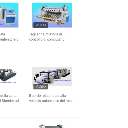
ata
Taglierina rotatoria di
ontenitore di
controllo di computer di
ingolo
Sheeter 4 singolo taglio
ne
affrontato del cartone
vuoto
ondulato di 2 pieghe
 della carta
Il bordo rotatorio ad alta
di Sheeter ad
velocità automatico del rotolo
el rotolo
dell'impilatore quattro di
liatrice dello
Sheeter della carta allinea il
taglio