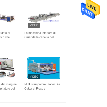
ulato di
La macchina inferiore di
tico che
Gluer della cartella del
o di computer
cartone di serratura per la
apper della
flauto E-F di A.C.B del
cartone ha ondulato
e del margine
Multi stampatore Slotter Die
mpilatore del
Cutter di Flexo di
tter Die Cutter
colore/stampa di Flexo e
 di Flexo di
macchina tagliante
ri