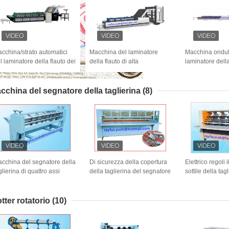
cchina/strato automatici
Macchina del laminatore
Macchina ondul
l laminatore della flauto dei
della flauto di alta
laminatore della
mi per rivestire macchina
precisione/strato ondulato
pieghe/carta di 
 laminazione
automatico che incolla
laminatore della
macchina
pieghe
cchina del segnatore della taglierina
(8)
cchina del segnatore della
Di sicurezza della copertura
Elettrico regoli 
glierina di quattro assi
della taglierina del segnatore
sottile della tag
torno alla ruota del coltello
della macchina bordo tagliato
lama l'auto del
e piega operazione facile
del coltello sottile della lama
che affila la co
della piega pre Nizza
tter rotatorio
(10)