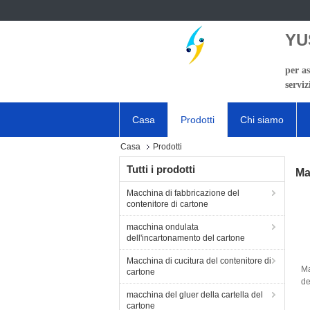
YU
per as
serviz
Casa
Prodotti
Chi siamo
Casa
Prodotti
Tutti i prodotti
Ma
Macchina di fabbricazione del
contenitore di cartone
macchina ondulata
dell'incartonamento del cartone
Macchina di cucitura del contenitore di
Ma
cartone
de
si
macchina del gluer della cartella del
cartone
on