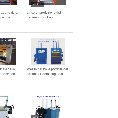
oduzione dura
Linea di produzione del
5 pieghe
cartone di controllo
lineamento del
automatico/macchina di carta
del preriscaldatore
riale della
Pressa per balle portatile del
cartone con il
cartone cilindro singolo/di
ell'alta
Mini Cardboard Baler
an
Machine mobile