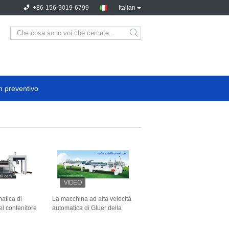
+86-156-9019-6799
Italian
n preventivo
atica di
La macchina ad alta velocità
el contenitore
automatica di Gluer della
hina tagliante
cartella pre piega o basa il
Ce della serratura