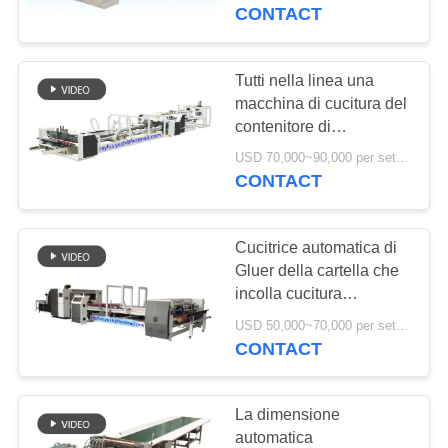
CONTROLLO
coltello elicoidale
CONTACT
DI
QUALITÀ
Tutti nella linea una
13
macchina di cucitura del
Macchina di cucitura
contenitore di
CONTATTICI
cartone/macchina
del contenitore di
USD 70,000~90,000 per set MOQ:1 insieme
automatica di Gluer
CONTACT
NOTIZIE
della cartella
cartone
Cucitrice automatica di
RICHIEDA
Gluer della cartella che
UNA
incolla cucitura
14
combinata in un
CITAZIONE
USD 50,000~70,000 per set MOQ:1 insieme
macchina del gluer
incartonamento del
CONTACT
cartone
della cartella del
MAPPA
La dimensione
cartone
DEL
automatica