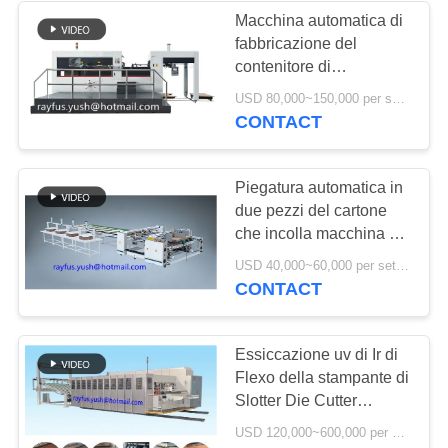
Macchina automatica di
fabbricazione del
6
contenitore di
rotolo della carta
cartone/macchina
USD 80,000~150,000 per set MOQ:1 insieme
tagliante letto piano
CONTACT
alla tagliatrice dello
strato
Piegatura automatica in
due pezzi del cartone
che incolla macchina aa
o il servocomando dello
12
USD 40,000~60,000 per set MOQ:1 insieme
strato di ab
CONTACT
macchina del
laminatore della
Essiccazione uv di Ir di
Flexo della stampante di
flauto
Slotter Die Cutter
dell'impilatore della
USD 120,000~600,000 per set MOQ:1 insieme
trasmissione ad alta