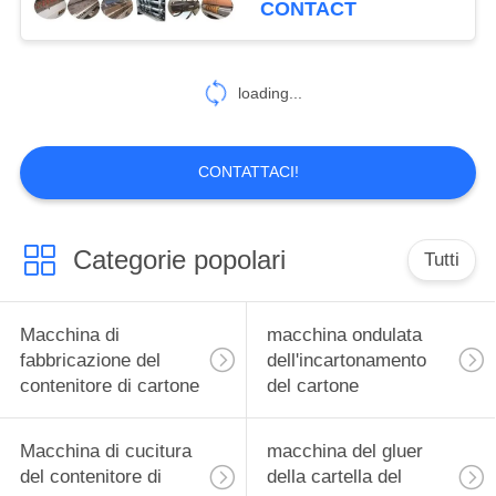
CONTACT
velocità di vuoto
8
macchina del
loading...
segnatore della
taglierina
CONTATTACI!
Categorie popolari
Tutti
10
Slotter rotatorio
Macchina di
macchina ondulata
fabbricazione del
dell'incartonamento
contenitore di cartone
del cartone
Macchina di cucitura
macchina del gluer
del contenitore di
della cartella del