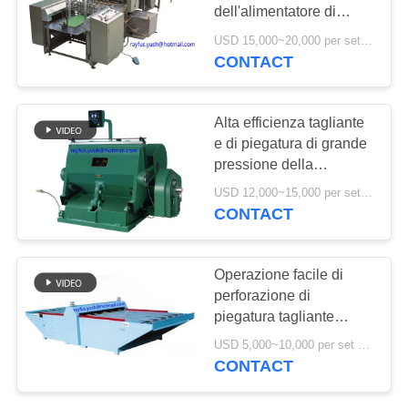
SITO
dell'alimentatore di
aspirazione dello strato
USD 15,000~20,000 per set MOQ:1 insieme
della flauto della
PRIVACY
CONTACT
20
macchina di carta del
POLICY
Stampatore Slotter
laminatore ha
personalizzato
Alta efficienza tagliante
Die Cutter di Flexo
e di piegatura di grande
pressione della
macchina di multi
USD 12,000~15,000 per set MOQ:1 insieme
funzione
CONTACT
14
Operazione facile di
macchina ondulata
perforazione di
piegatura tagliante
del singolo facer
rotatoria del contatore di
USD 5,000~10,000 per set MOQ:1 insieme
larghezza
CONTACT
dell'attrezzatura della
piattaforma